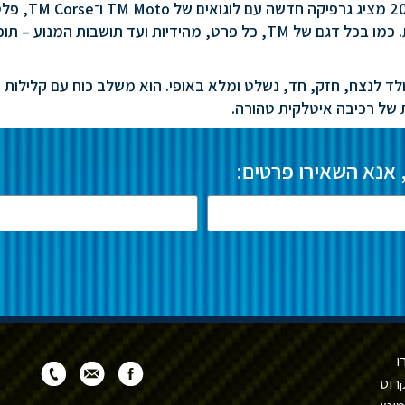
לעיצוב שחור־לבן שמשדר עוצמה ואלגנטיות. כמו בכל דגם של TM, כל פרט, 
TM MX הוא אופנוע שנולד לנצח, חזק, חד, נשלט ומלא באופי. הוא משלב כוח עם
ית של רכיבה איטלקית טהורה.
 אנא השאירו פרטים:
ו
רוס