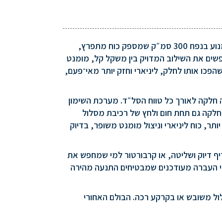
ה־TM MX 300 Fi 2T 2026 הוא הדגם שמגלם בצורה הטהורה ביותר את עוצמת ה-2 פעימות של TM Moto, מנוע בנפח 300 סמ״ק שמספק כוח מתפרץ,
שים את השילוב המדויק בין משקל קל, מומנט
202 עבר הדגם סדרת עדכונים הנדסיים שהפכו אותו לחלק, ליניארי וחזק יותר מאי־פעם,
 חלקה לאורך כל טווח הסל״ד. מערכת השימון
חלקה גם תחת חום ולחץ של רכיבת מסלול
חדש, המעניק תגובת מצערת מדויקת יותר, כוח ליניארי וניצול מומנט משופר, בדיוק
יף דיוק ושליטה, או קרבורטור למי שמחפש את
ת של שתי פעימות קלאסיות. מערכת ההתנעה החשמלית נשמרה בדגם 2026, עם יחסי העברה מעודכנים שמבטיחים התנעה מהירה
ון גם ברכיבה על מסלול משובש או בקרקע רכה. הבולם האחורי