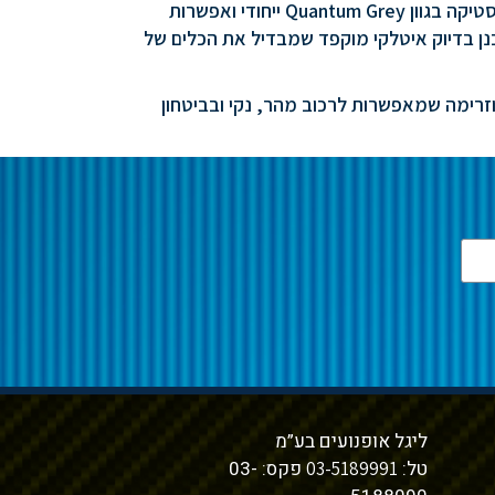
מבחינת עיצוב, ה־MX 300 Fi 2T לשנת 2026 מציג גרפיקה חדשה עם לוגואים של TM Moto ו־TM Corse, פלסטיקה בגוון Quantum Grey ייחודי ואפשרות
מהידיות ועד תושבות המנוע – תוכנן בדיוק איטלקי מוקפד שמבדיל את הכלים של
 קלילות וזרימה שמאפשרות לרכוב מהר, נקי ובביטחון
ליגל אופנועים בע”מ
טל:
פקס: 03-
03-5189991