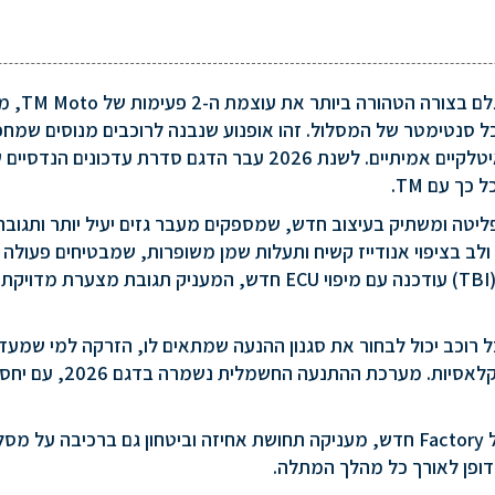
ל סנטימטר של המסלול. זהו אופנוע שנבנה לרוכבים מנוסים שמחפ
חזק ותחושת דיוק שנמצאת רק באופנועים איטלקיים אמיתיים. לשנת 6
ך עם TM.
יטה ומשתיק בעיצוב חדש, שמספקים מעבר גזים יעיל יותר ותגובה
ב בציפוי אנודייז קשיח ותעלות שמן משופרות, שמבטיחים פעולה 
אינטנסיבית. מערכת ההזרקה האלקטרונית (TBI) עודכנה עם מיפוי ECU 
 רוכב יכול לבחור את סגנון ההנעה שמתאים לו, הזרקה למי שמעד
התחושה הישירה והגולמי
השלדה הקלה, בשילוב מערכת מתלים בכיול Factory חדש, מעניקה תחושת אחיזה וביטח
דופן לאורך כל מהלך המתלה.