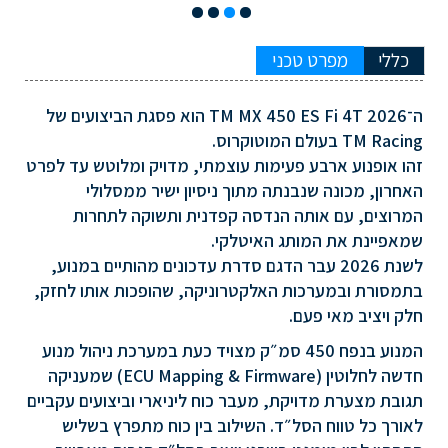
כללי
מפרט טכני
ה־TM MX 450 ES Fi 4T 2026 הוא פסגת הביצועים של
TM Racing בעולם המוטוקרוס.
זהו אופנוע ארבע פעימות עוצמתי, מדויק ומלוטש עד לפרט
האחרון, מכונה שנבנתה מתוך ניסיון ישיר ממסלולי
המרוצים, עם אותה הנדסה קפדנית ותשוקה לתחרות
שמאפיינת את המותג האיטלקי.
לשנת 2026 עבר הדגם סדרת עדכונים מהותיים במנוע,
בתמסורת ובמערכות האלקטרוניקה, שהופכות אותו לחזק,
חלק ויציב מאי פעם.
המנוע בנפח 450 סמ״ק מצויד כעת במערכת ניהול מנוע
חדשה לחלוטין (ECU Mapping & Firmware) שמעניקה
תגובת מצערת מדויקת, מעבר כוח ליניארי וביצועים עקביים
לאורך כל טווח הסל״ד. השילוב בין כוח מתפרץ בשליש