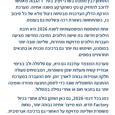
התחתון לבין מומנט בשרני ויציב בסל״ד הגבוה מאפשר
לרוכב להחזיק קו נקי כשהקרקע משנה אחיזה. מערכת
הזרקת הדלק העדכנית מבטיחה ניצול מלא של כל סיבוב
גז, כשהתחושה נשארת רכה ונשלטת גם בעומס.
אחת התוספות המשמעותיות לשנת 2026 היא תיבת
הילוכים חדשה בת שישה הילוכים. התיבה החדשה מציעה
העברות הילוכים מדויקות ומהירות, שליטה טובה יותר
במומנט, ושימוש נוח יותר גם ברכיבה טכנית או בתנאים
תחרותיים צפופים.
מערכת המצמד עודכנה גם היא, עם סלסלה ולב בציפוי
אנודייז קשיח ותעלות שמן משופרות, המבטיחים פעולה
חלקה ועמידות גבוהה לאורך זמן. יחס ההעברה במערכת
ההתנעה החשמלית שונה כדי לספק התנעה מהירה ואמינה
יותר גם בתנאי חום או אחרי נפילה במסלול.
כמו בכל דגמי 2026, גם כאן הותקן בולם אחורי בכיול
Factory חדש. הוא מייצר אחיזה גבוהה יותר, נוחות
משופרת ושליטה מדויקת על האחורי גם ברכיבה אגרסיבית.