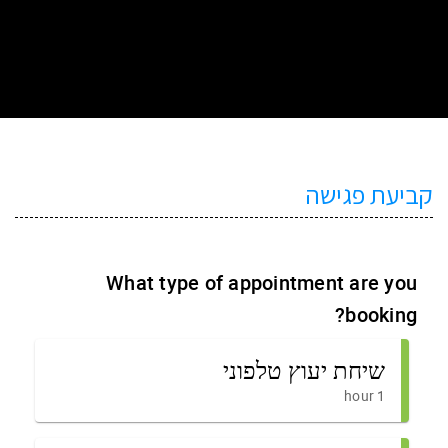
כותרת
H2
קביעת פגישה